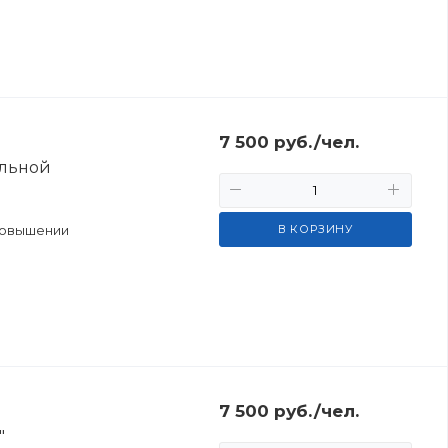
7 500
руб.
/чел.
альной
повышении
В КОРЗИНУ
7 500
руб.
/чел.
"