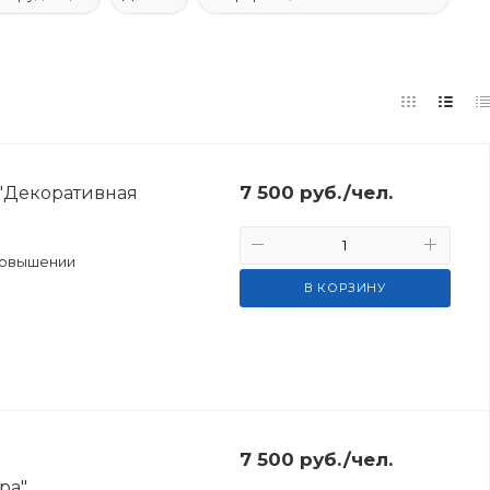
7 500
руб.
/чел.
"Декоративная
повышении
В КОРЗИНУ
7 500
руб.
/чел.
ра"