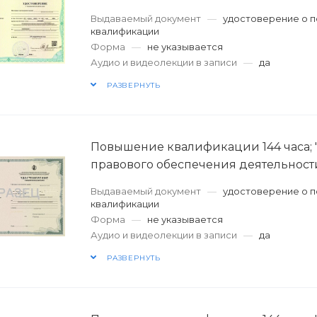
Выдаваемый документ
—
удостоверение о 
квалификации
Форма
—
не указывается
Аудио и видеолекции в записи
—
да
РАЗВЕРНУТЬ
Повышение квалификации 144 часа;
правового обеспечения деятельност
Выдаваемый документ
—
удостоверение о 
квалификации
Форма
—
не указывается
Аудио и видеолекции в записи
—
да
РАЗВЕРНУТЬ