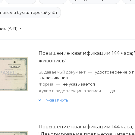
нансы и бухгалтерский учёт
ию (А-Я)
Повышение квалификации 144 часа; 
живопись"
Выдаваемый документ
—
удостоверение о 
квалификации
Форма
—
не указывается
Аудио и видеолекции в записи
—
да
РАЗВЕРНУТЬ
Повышение квалификации 144 часа;
"Декорирование предметов интерье