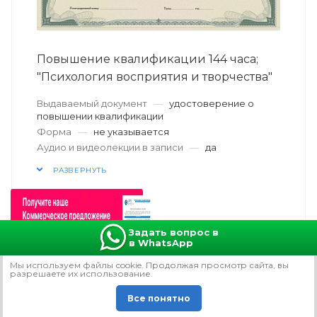
Повышение квалификации 144 часа;
"Психология восприятия и творчества"
Выдаваемый документ
—
удостоверение о
повышении квалификации
Форма
—
не указывается
Аудио и видеолекции в записи
—
да
РАЗВЕРНУТЬ
7 500
руб.
/чел.
Задать вопрос в
в WhatsApp
Мы используем файлы сookie. Продолжая просмотр сайта, вы
В КОРЗИНУ
разрешаете их использование.
Все понятно