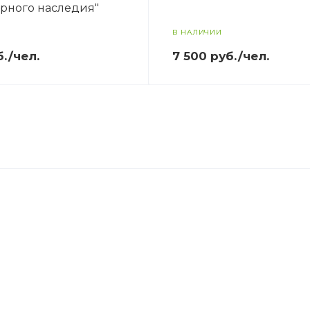
урного наследия"
В НАЛИЧИИ
б./чел.
7 500 руб./чел.