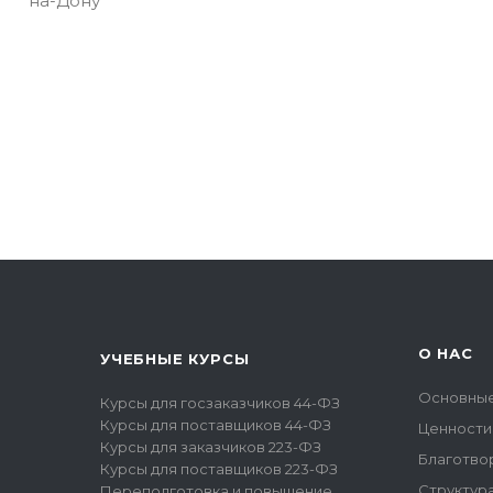
на-Дону"
О НАС
УЧЕБНЫЕ КУРСЫ
Основные
Курсы для госзаказчиков 44-ФЗ
Курсы для поставщиков 44-ФЗ
Ценности
Курсы для заказчиков 223-ФЗ
Благотво
Курсы для поставщиков 223-ФЗ
Структур
Переподготовка и повышение