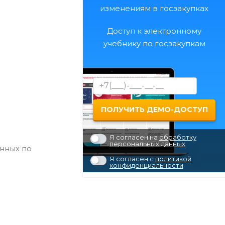
изменениям в госзакупках
Доступ к электронному
учебнику по госзакупкам
Я согласен на
обработку
персональных данных
анных по
Я согласен с
политикой
конфиденциальности