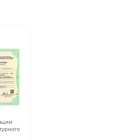
ации
ьтурного