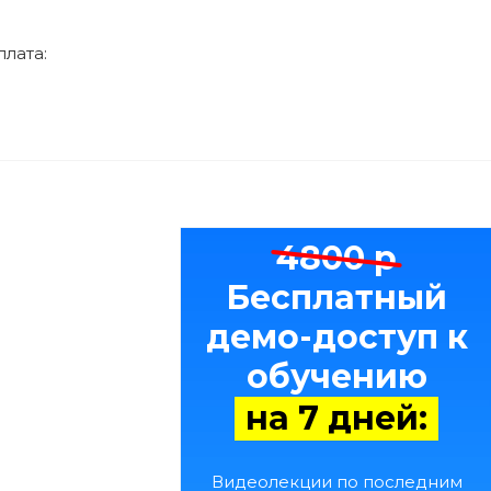
лата:
4800 р
Бесплатный
демо-доступ к
обучению
на 7 дней:
Видеолекции по последним