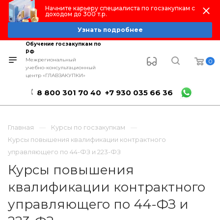
Начните карьеру специалиста по госзакупкам с
доходом до 300 т.р.
Узнать подробнее
Обучение госзакупкам по
РФ
Межрегиональный
0
учебно-консультационный
центр «ГЛАВЗАКУПКИ»
8 800 301 70 40
+7 930 035 66 36
Главная
Курсы по госзакупкам
Курсы повышения квалификации контрактного
управляющего по 44-ФЗ и 223-ФЗ
Курсы повышения
квалификации контрактного
управляющего по 44-ФЗ и