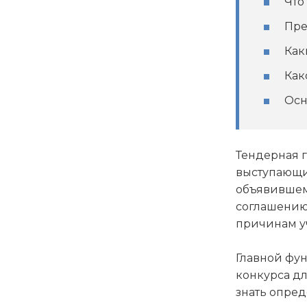
Что
Пре
Как
Как
Осн
Тендерная 
выступающи
объявившем
соглашению,
причинам уч
Главной фун
конкурса дл
знать опред