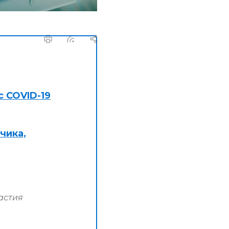
с COVID-19
чика,
астия