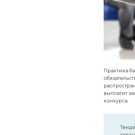
Практика ба
обязательст
распростран
выплатит за
конкурса.
Тенде
гаран