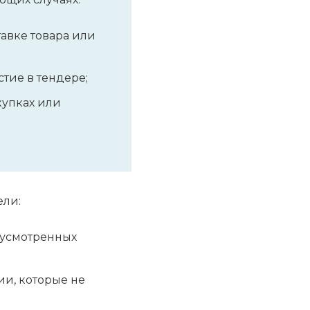
тавке товара или
тие в тендере;
купках или
ели:
дусмотренных
ии, которые не