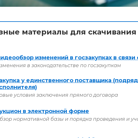
зные материалы для скачивания
идеообзор изменений в госзакупках в связи 
зменения в законодательстве по госзакупкам
акупка у единственного поставщика (подряд
сполнителя)
овые условия заключения прямого договора
укцион в электронной форме
бзор нормативной базы и порядка проведения и уч