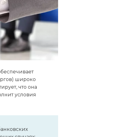
обеспечивает
оргов) широко
ирует, что она
олнит условия
банковских
ющих случаях: