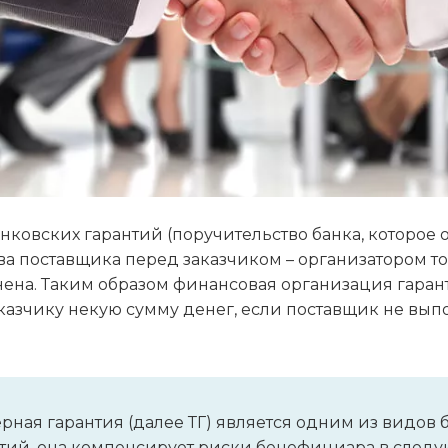
нковских гарантий (поручительство банка, которое 
ва поставщика перед заказчиком – организатором т
ена. Таким образом финансовая организация гарант
казчику некую сумму денег, если поставщик не вып
рная гарантия (далее ТГ) является одним из видов 
тий, она компенсирует риски бенефициара в следу