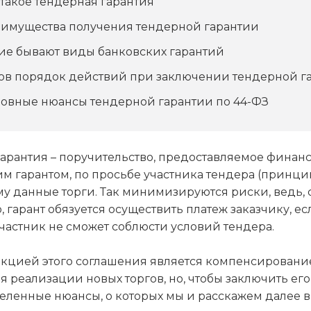
 такое тендерная гарантия
имущества получения тендерной гарантии
ие бывают виды банковских гарантий
ов порядок действий при заключении тендерной г
овные нюансы тендерной гарантии по 44-ФЗ
гарантия – поручительство, предоставляемое фина
м гарантом, по просьбе участника тендера (принци
у данные торги. Так минимизируются риски, ведь, 
 гарант обязуется осуществить платеж заказчику, ес
астник не сможет соблюсти условий тендера.
кцией этого соглашения является компенсирование
я реализации новых торгов, но, чтобы заключить ег
еленные нюансы, о которых мы и расскажем далее в 