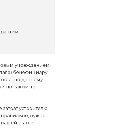
арантии
нсовым учреждением,
пала) бенефициару,
согласно данному
ли по каким-то
 затрат устроителю
о правильно, нужно
нашей статье.