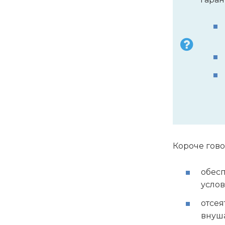
Короче гово
обес
услов
отсея
внуш