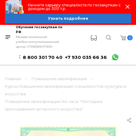
Начните карьеру специалиста по госзакупкам с
доходом до 300 т.р.
Узнать подробнее
Обучение госзакупкам по
РФ
Межрегиональный
0
учебно-консультационный
центр «ГЛАВЗАКУПКИ»
8 800 301 70 40
+7 930 035 66 36
Главная
Повышение квалификации
Курсы повышения квалификации специалистов культуры и
искусства
Повышение квалификации 144 часа; "Методика
преподавания актерского искусства"