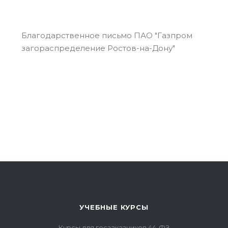
Благодарственное письмо ПАО "Газпром
Бл
загораспределение Ростов-на-Дону"
"Р
УЧЕБНЫЕ КУРСЫ
Курсы для госзаказчиков 44-ФЗ