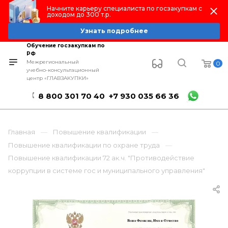
Начните карьеру специалиста по госзакупкам с
доходом до 300 т.р.
Узнать подробнее
Обучение госзакупкам по
РФ
Межрегиональный
0
учебно-консультационный
центр «ГЛАВЗАКУПКИ»
8 800 301 70 40
+7 930 035 66 36
Главная
Повышение квалификации
Повышение квалификации по охране труда
Повышение квалификации 72 ак.ч. "Противодействие
коррупции в системе гос и муниципального управления"