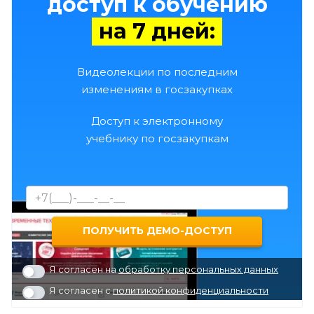
доступ к обучению
на 7 дней:
Видеолекции по последним
изменениям в госзакупках
Доступ к электронному
учебнику по госзакупкам
Я согласен на
обработку персональных данных
Я согласен с
политикой конфиденциальности