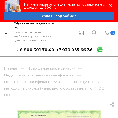
Начните карьеру специалиста по госзакупкам с
доходом до 300 т.р.
Узнать подробнее
Обучение госзакупкам по
РФ
Межрегиональный
0
учебно-консультационный
центр «ГЛАВЗАКУПКИ»
8 800 301 70 40
+7 930 035 66 36
Главная
Повышение квалификации
Педагогика: повышение квалификации
Повышение квалификации 72 ак.ч. "Педагог (учитель,
методист, психолог) начального образования по ФГОС
НОО"