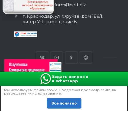
inform@cett.biz
г. Краснодар, ул. Фрунзе, дом 186/1,
литер У-1, помещение 6
Задать вопрос в
в WhatsApp
ВЕРСИЯ ДЛЯ ПЕЧАТИ
Мы используем файлы сookie. Продолжая просмотр сайта, вы
ПОЛИТИКА КОНФИДЕНЦИАЛЬНОСТИ
разрешаете их использование.
СОГЛАСИЕ НА ОБРАБОТКУ ПЕРСОНАЛЬНЫХ ДАННЫХ
Все понятно
© 2011 -
2026
Все права защищены.
Продвижение сайта - manzadey.ru