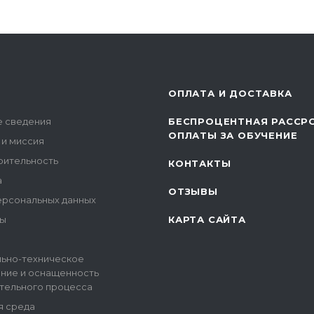
ОПЛАТА И ДОСТАВКА
 сведения
БЕСПРОЦЕНТНАЯ РАССР
ОПЛАТЫ ЗА ОБУЧЕНИЕ
 и миссия
рительность
КОНТАКТЫ
а
ОТЗЫВЫ
ерсональных данных
ы
КАРТА САЙТА
ьно-техническое
ние и оснащенность
тельного процесса
я среда