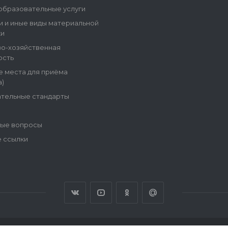
образовательные услуги
и и иные виды материальной
и
о-хозяйственная
ость
е места для приёма
)
тельные стандарты
ые вопросы
 ссылки