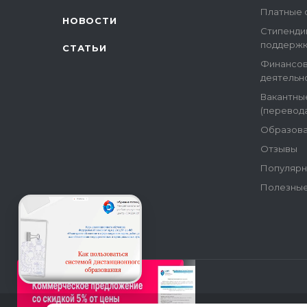
Платные 
НОВОСТИ
Стипенди
поддержк
СТАТЬИ
Финансов
деятельн
Вакантны
(перевода
Образова
Отзывы
Популярн
Полезные