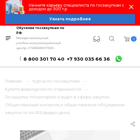
Начните карьеру специалиста по госзакупкам с
доходом до 300 т.р.
Узнать подробнее
Обучение госзакупкам по
РФ
Межрегиональный
0
учебно-консультационный
центр «ГЛАВЗАКУПКИ»
8 800 301 70 40
+7 930 035 66 36
Главная
Курсы по госзакупкам
Купите видеоуроки по отдельности
Госзакупки: Мониторинг и аудит в сфере закупок.
Общественный контроль и общественное обсуждение
закупок по 44-ФЗ (видео-урок)