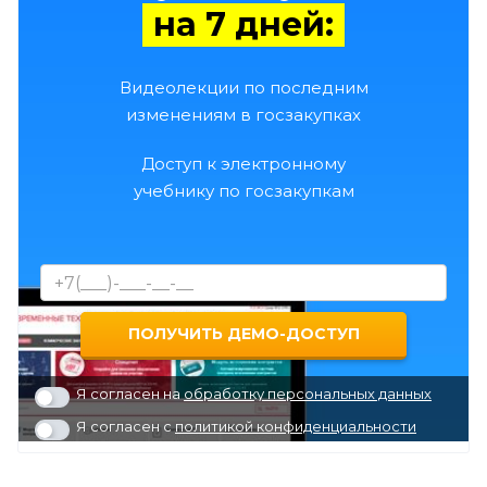
на 7 дней:
Видеолекции по последним
изменениям в госзакупках
Доступ к электронному
учебнику по госзакупкам
Я согласен на
обработку персональных данных
Я согласен с
политикой конфиденциальности