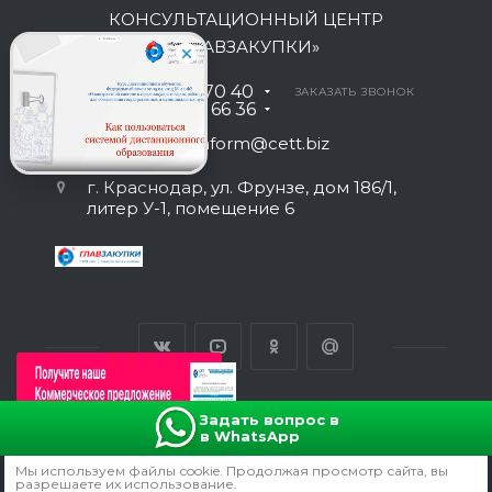
КОНСУЛЬТАЦИОННЫЙ ЦЕНТР
«ГЛАВЗАКУПКИ»
8 800 301 70 40
ЗАКАЗАТЬ ЗВОНОК
+7 930 035 66 36
inform@cett.biz
г. Краснодар, ул. Фрунзе, дом 186/1,
литер У-1, помещение 6
Задать вопрос в
в WhatsApp
ВЕРСИЯ ДЛЯ ПЕЧАТИ
Мы используем файлы сookie. Продолжая просмотр сайта, вы
ПОЛИТИКА КОНФИДЕНЦИАЛЬНОСТИ
разрешаете их использование.