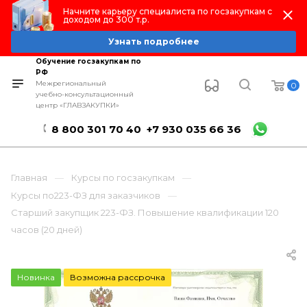
Начните карьеру специалиста по госзакупкам с
доходом до 300 т.р.
Узнать подробнее
Обучение госзакупкам по
РФ
Межрегиональный
0
учебно-консультационный
центр «ГЛАВЗАКУПКИ»
8 800 301 70 40
+7 930 035 66 36
Главная
Курсы по госзакупкам
Курсы по223-ФЗ для заказчиков
Старший закупщик 223-ФЗ. Повышение квалификации 120
часов (20 дней)
Новинка
Возможна рассрочка