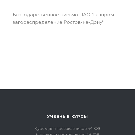
Благодарственное письмо ПАО "Газпром
Бл
загораспределение Ростов-на-Дону"
"Р
УЧЕБНЫЕ КУРСЫ
Курсы для госзаказчиков 44-ФЗ
Курсы для поставщиков 44-ФЗ