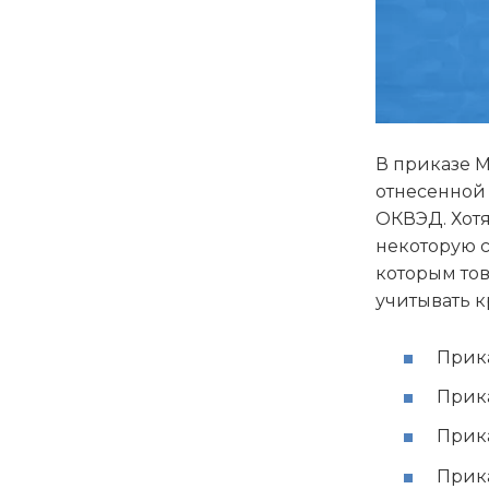
В приказе М
отнесенной 
ОКВЭД. Хот
некоторую с
которым тов
учитывать 
Прика
Прика
Прика
Прика