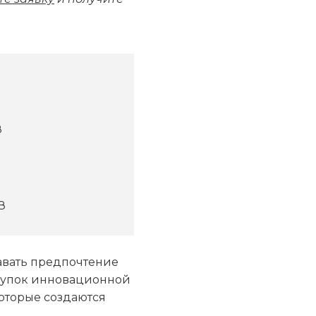
З
З
давать предпочтение
акупок инновационной
которые создаются