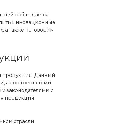
, в ней наблюдается
купить инновационные
х, а также поговорим
укции
ая продукция. Данный
, а конкретно теми,
ым законодателями с
ая продукция
мкой отрасли