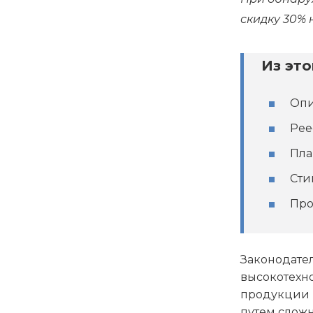
скидку 30% 
Из это
Опи
Рее
Пла
Сти
Про
Законодател
высокотехн
продукции п
путем сложн