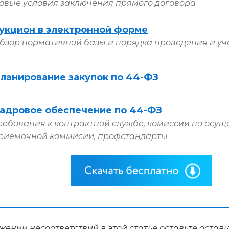
овые условия заключения прямого договора
укцион в электронной форме
бзор нормативной базы и порядка проведения и уч
ланирование закупок по 44-ФЗ
адровое обеспечение по 44-ФЗ
ребования к контрактной службе, комиссии по осущ
риемочной коммисии, профстандарты
ении несоответствий в этой статье оставьте
оставь