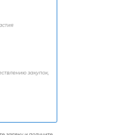
астия
ествлению закупок,
те заявку
и получите