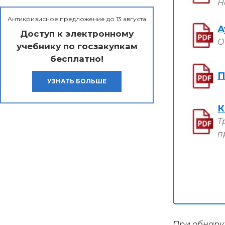
Н
Антикризисное предложение до 13 августа
А
Доступ к электронному
О
учебнику по госзакупкам
бесплатно!
П
УЗНАТЬ БОЛЬШЕ
К
Т
п
При обнаруж