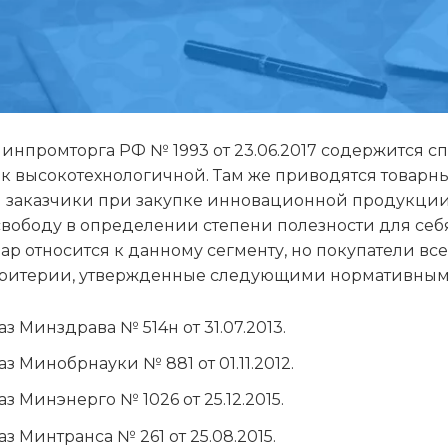
инпромторга РФ № 1993 от 23.06.2017 содержится с
к высокотехнологичной. Там же приводятся товарн
я заказчики при закупке инновационной продукции
вободу в определении степени полезности для себя
ар относится к данному сегменту, но покупатели вс
критерии, утвержденные следующими нормативным
з Минздрава № 514н от 31.07.2013.
з Минобрнауки № 881 от 01.11.2012.
з Минэнерго № 1026 от 25.12.2015.
з Минтранса № 261 от 25.08.2015.