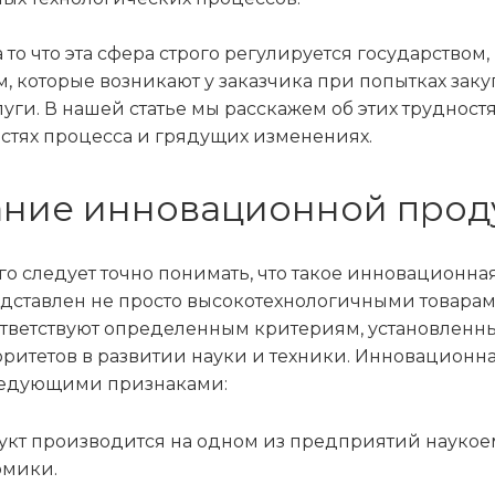
 то что эта сфера строго регулируется государством
, которые возникают у заказчика при попытках за
луги. В нашей статье мы расскажем об этих трудностя
стях процесса и грядущих изменениях.
ние инновационной прод
о следует точно понимать, что такое инновационн
дставлен не просто высокотехнологичными товарами
ответствуют определенным критериям, установленн
оритетов в развитии науки и техники. Инновационн
ледующими признаками:
укт производится на одном из предприятий наукое
омики.