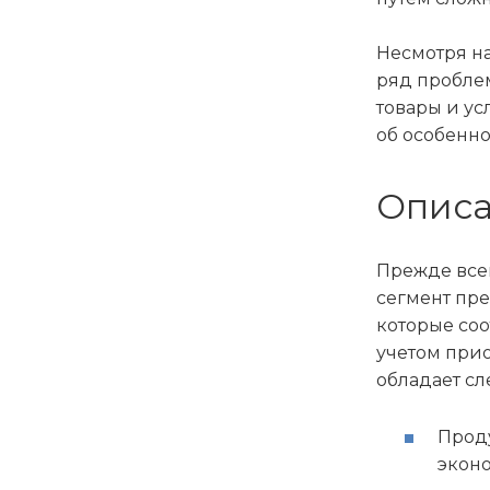
Несмотря на
ряд проблем
товары и ус
об особенно
Описа
Прежде всег
сегмент пре
которые со
учетом при
обладает с
Прод
экон