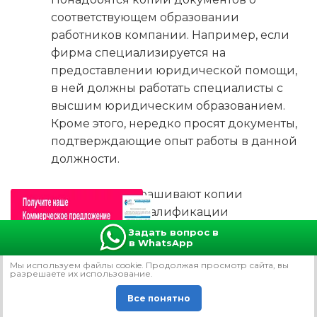
соответствующем образовании
работников компании. Например, если
фирма специализируется на
предоставлении юридической помощи,
в ней должны работать специалисты с
высшим юридическим образованием.
Кроме этого, нередко просят документы,
подтверждающие опыт работы в данной
должности.
Например, запрашивают копии
документов о квалификации
руководителей и ведущих специалистов,
Задать вопрос в
в WhatsApp
имеющих высшее техническое
образование и общий стаж работы в
Мы используем файлы сookie. Продолжая просмотр сайта, вы
разрешаете их использование.
должности проектировщика более двух
Все понятно
лет, которые на момент подачи заявки