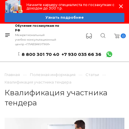
Начните карьеру специалиста по госзакупкам с
доходом до 300 т.р.
Узнать подробнее
Обучение госзакупкам по
РФ
Межрегиональный
0
учебно-консультационный
центр «ГЛАВЗАКУПКИ»
8 800 301 70 40
+7 930 035 66 36
Главная
Полезная информация
Статьи
Квалификация участника тендера
Квалификация участника
тендера