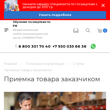
Начните карьеру специалиста по госзакупкам с
доходом до 300 т.р.
Узнать подробнее
Обучение госзакупкам по
РФ
Межрегиональный
0
учебно-консультационный
центр «ГЛАВЗАКУПКИ»
8 800 301 70 40
+7 930 035 66 36
Главная
Полезная информация
Статьи
Приемка товара заказчиком
Приемка товара заказчиком