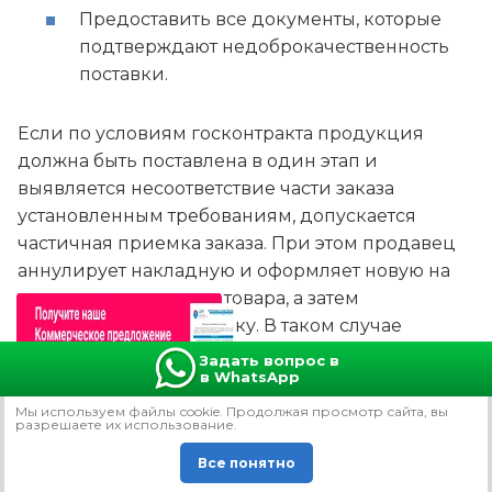
Предоставить все документы, которые
подтверждают недоброкачественность
поставки.
Если по условиям госконтракта продукция
должна быть поставлена в один этап и
выявляется несоответствие части заказа
установленным требованиям, допускается
частичная приемка заказа. При этом продавец
аннулирует накладную и оформляет новую на
принятое количество товара, а затем
осуществляет допоставку. В таком случае
заказчик обязан оштрафовать поставщика за то,
Задать вопрос в
в WhatsApp
что тот не исполнил обязательства. Размер
штрафа прописывается в контракте.
Мы используем файлы сookie. Продолжая просмотр сайта, вы
разрешаете их использование.
Обучение госзакупкам
Все понятно