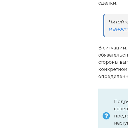
сделки.
Читайте
и вноси
В ситуации,
обязательст
стороны вып
конкретной 
определенн
Подря
своев
предо
насту