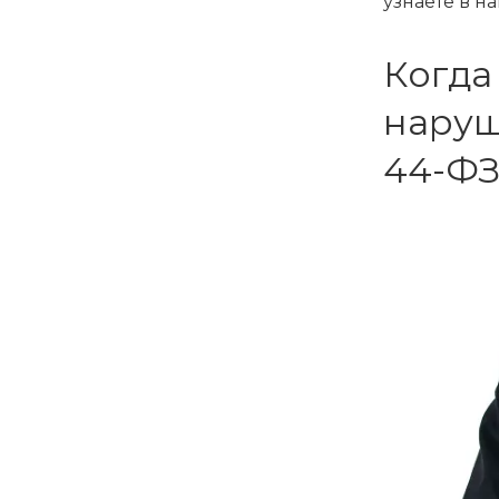
узнаете в на
Когда
наруш
44-Ф