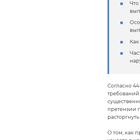
Что
вып
Осо
вып
Как
Час
нар
Согласно 4
требований 
существенны
претензии п
расторгнуть
О том, как 