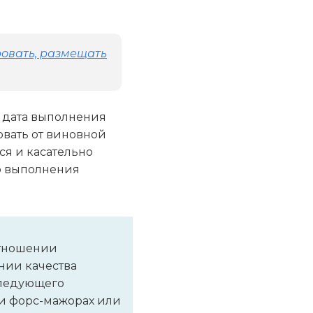
ровать, размещать
я дата выполнения
овать от виновной
ся и касательно
но выполнения
отношении
нии качества
следующего
ри форс-мажорах или