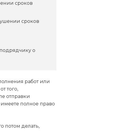
шении сроков
рушении сроков
 подрядчику о
полнения работ или
т того,
ле отправки
 имеете полное право
то потом делать,