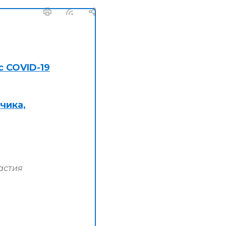
с COVID-19
чика,
астия