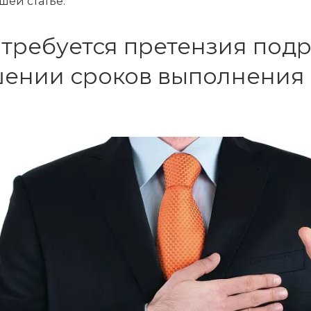
шей статье.
 требуется претензия подр
ении сроков выполнения 
З