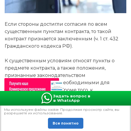
Если стороны достигли согласия по всем
существенным пунктам контракта, то такой
контракт признается заключенным (ч. 1 ст. 432
Гражданского кодекса РФ).
К существенным условиям относят пункты о
предмете контракта, а также положения,
признанные законодательством
существенными либо необходимыми для
подобных контрактов. Кроме того, к
Задать вопрос в
существенным также относят условия, в
в WhatsApp
отношении которых по требованию какой-либо
Мы используем файлы сookie. Продолжая просмотр сайта, вы
стороны необходимо достичь согласия.
разрешаете их использование.
Все понятно
В ч. 2 ст. 34 ФЗ № 44 указано, что при