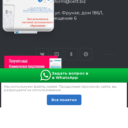
inform@cett.biz
г. Краснодар, ул. Фрунзе, дом 186/1,
литер У-1, помещение 6
Задать вопрос в
в WhatsApp
ВЕРСИЯ ДЛЯ ПЕЧАТИ
Мы используем файлы сookie. Продолжая просмотр сайта, вы
ПОЛИТИКА КОНФИДЕНЦИАЛЬНОСТИ
разрешаете их использование.
СОГЛАСИЕ НА ОБРАБОТКУ ПЕРСОНАЛЬНЫХ ДАННЫХ
Все понятно
© 2011 -
2026
Все права защищены.
Продвижение сайта - manzadey.ru