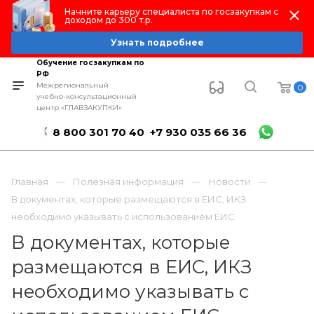
Начните карьеру специалиста по госзакупкам с
доходом до 300 т.р.
Узнать подробнее
Обучение госзакупкам по
РФ
Межрегиональный
0
учебно-консультационный
центр «ГЛАВЗАКУПКИ»
8 800 301 70 40
+7 930 035 66 36
Главная
Полезная информация
Новости
В документах, которые размещаются в ЕИС, ИКЗ
необходимо указывать с использованием ЕИС
В документах, которые
размещаются в ЕИС, ИКЗ
необходимо указывать с