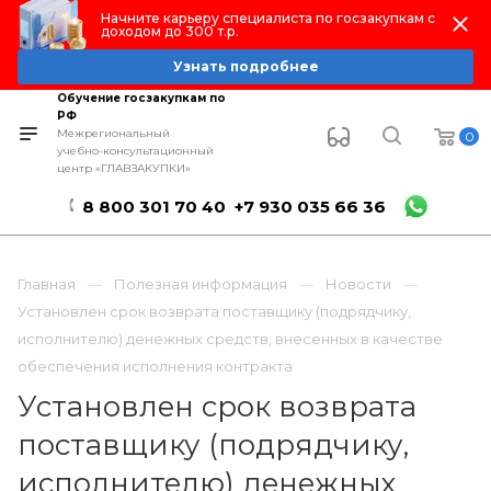
Начните карьеру специалиста по госзакупкам с
доходом до 300 т.р.
Узнать подробнее
Обучение госзакупкам по
РФ
Межрегиональный
0
учебно-консультационный
центр «ГЛАВЗАКУПКИ»
8 800 301 70 40
+7 930 035 66 36
Главная
Полезная информация
Новости
Установлен срок возврата поставщику (подрядчику,
исполнителю) денежных средств, внесенных в качестве
обеспечения исполнения контракта
Установлен срок возврата
поставщику (подрядчику,
исполнителю) денежных