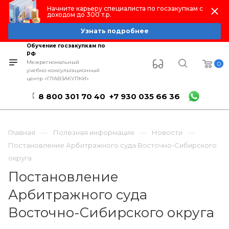
Начните карьеру специалиста по госзакупкам с
доходом до 300 т.р.
Узнать подробнее
Обучение госзакупкам по
РФ
Межрегиональный
0
учебно-консультационный
центр «ГЛАВЗАКУПКИ»
8 800 301 70 40
+7 930 035 66 36
Главная
Полезная информация
Новости
Постановление Арбитражного суда Восточно-Сибирского
округа
Постановление
Арбитражного суда
Восточно-Сибирского округа