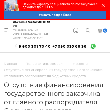
Начните карьеру специалиста по госзакупкам с
доходом до 300 т.р.
Узнать подробнее
Обучение госзакупкам по
РФ
Межрегиональный
0
учебно-консультационный
центр «ГЛАВЗАКУПКИ»
8 800 301 70 40
+7 930 035 66 36
Главная
Полезная информация
Новости
Отсутствие финансирования государственного заказчика
от главного распорядителя бюджетных средств
Отсутствие финансирования
государственного заказчика
от главного распорядителя