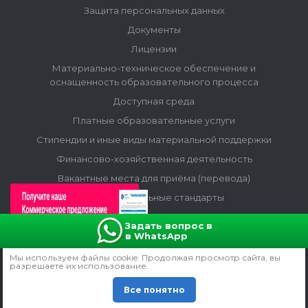
Защита персональных данных
Документы
Лицензии
Материально-техническое обеспечение и
оснащенность образовательного процесса
Доступная среда
Платные образовательные услуги
Стипендии и иные виды материальной поддержки
Финансово-хозяйственная деятельность
Вакантные места для приёма (перевода)
Образовательные стандарты
Отзывы
Задать вопрос в
Популярные вопросы
в WhatsApp
Полезные ссылки
Мы используем файлы сookie. Продолжая просмотр сайта, вы
разрешаете их использование.
Все понятно
ОПЛАТА И ДОСТАВКА