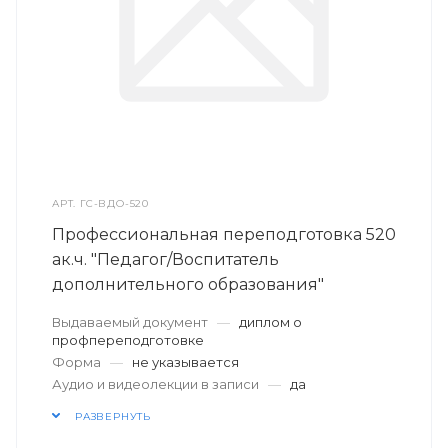
АРТ.
ГС-ВДО-520
Профессиональная переподготовка 520
ак.ч. "Педагог/Воспитатель
дополнительного образования"
Выдаваемый документ
—
диплом о
профпереподготовке
Форма
—
не указывается
Аудио и видеолекции в записи
—
да
РАЗВЕРНУТЬ