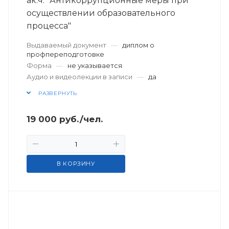
ак.ч. "Антикоррупционные меры при
осуществлении образовательного
процесса"
Выдаваемый документ
—
диплом о
профпереподготовке
Форма
—
не указывается
Аудио и видеолекции в записи
—
да
РАЗВЕРНУТЬ
19 000
руб.
/чел.
В КОРЗИНУ