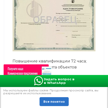
Повышение квалификации 72 часа;
"Комплексная защита объектов
информатизации"
Задать вопрос в
Выдаваемый документ
—
удостоверение о
в WhatsApp
повышении квалификации
Мы используем файлы сookie. Продолжая просмотр сайта, вы
Форма
—
не указывается
разрешаете их использование.
Аудио и видеолекции в записи
—
да
Все понятно
РАЗВЕРНУТЬ