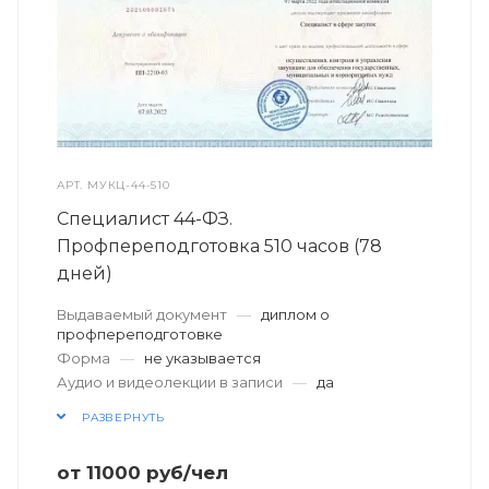
АРТ.
МУКЦ-44-510
Специалист 44-ФЗ.
Профпереподготовка 510 часов (78
дней)
Выдаваемый документ
—
диплом о
профпереподготовке
Форма
—
не указывается
Аудио и видеолекции в записи
—
да
РАЗВЕРНУТЬ
от
11000
руб
/чел