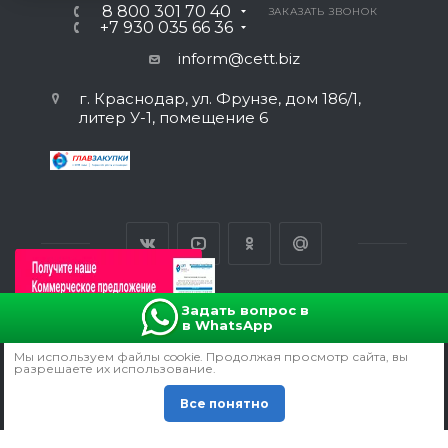
8 800 301 70 40
ЗАКАЗАТЬ ЗВОНОК
+7 930 035 66 36
inform@cett.biz
г. Краснодар, ул. Фрунзе, дом 186/1,
литер У-1, помещение 6
Задать вопрос в
в WhatsApp
ВЕРСИЯ ДЛЯ ПЕЧАТИ
Мы используем файлы сookie. Продолжая просмотр сайта, вы
ПОЛИТИКА КОНФИДЕНЦИАЛЬНОСТИ
разрешаете их использование.
СОГЛАСИЕ НА ОБРАБОТКУ ПЕРСОНАЛЬНЫХ ДАННЫХ
Все понятно
© 2011 -
2026
Все права защищены.
Продвижение сайта - manzadey.ru