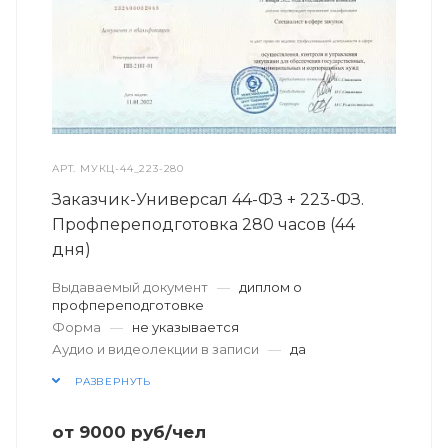
АРТ.
МУКЦ-44_223-280
Заказчик-Универсал 44-ФЗ + 223-ФЗ.
Профпереподготовка 280 часов (44
дня)
Выдаваемый документ
—
диплом о
профпереподготовке
Форма
—
не указывается
Аудио и видеолекции в записи
—
да
РАЗВЕРНУТЬ
от
9000
руб
/чел