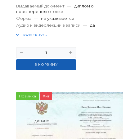
Выдаваемый документ
—
диплом о
профпереподготовке
Форма
—
не указывается
Аудио и видеолекции в записи
—
да
РАЗВЕРНУТЬ
В КОРЗИНУ
Новинка
Хит