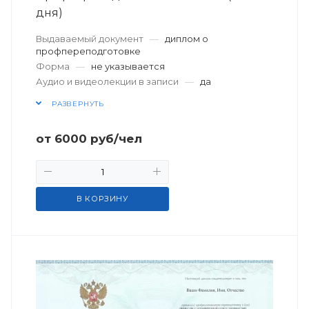
дня)
Выдаваемый документ
—
диплом о
профпереподготовке
Форма
—
не указывается
Аудио и видеолекции в записи
—
да
РАЗВЕРНУТЬ
от
6000
руб
/чел
В КОРЗИНУ