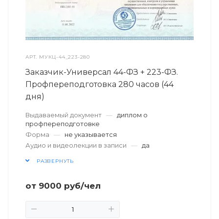
АРТ.
МУКЦ-44_223-280
Заказчик-Универсал 44-ФЗ + 223-ФЗ.
Профпереподготовка 280 часов (44
дня)
Выдаваемый документ
—
диплом о
профпереподготовке
Форма
—
не указывается
Аудио и видеолекции в записи
—
да
РАЗВЕРНУТЬ
от
9000
руб
/чел