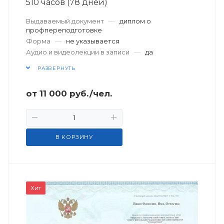
510 часов (78 дней)
Выдаваемый документ
—
диплом о
профпереподготовке
Форма
—
не указывается
Аудио и видеолекции в записи
—
да
РАЗВЕРНУТЬ
от
11 000
руб.
/чел.
В КОРЗИНУ
Хит