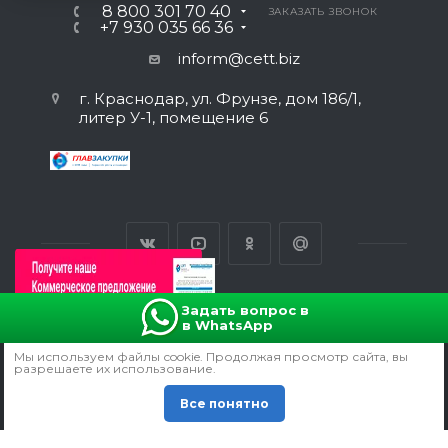
8 800 301 70 40
ЗАКАЗАТЬ ЗВОНОК
+7 930 035 66 36
inform@cett.biz
г. Краснодар, ул. Фрунзе, дом 186/1,
литер У-1, помещение 6
Задать вопрос в
в WhatsApp
ВЕРСИЯ ДЛЯ ПЕЧАТИ
Мы используем файлы сookie. Продолжая просмотр сайта, вы
ПОЛИТИКА КОНФИДЕНЦИАЛЬНОСТИ
разрешаете их использование.
СОГЛАСИЕ НА ОБРАБОТКУ ПЕРСОНАЛЬНЫХ ДАННЫХ
Все понятно
© 2011 -
2026
Все права защищены.
Продвижение сайта - manzadey.ru