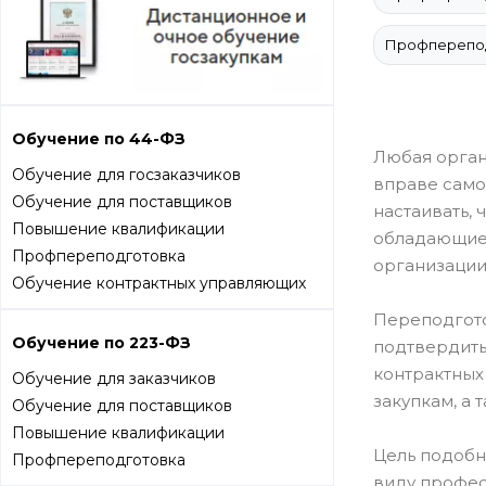
Профперепод
Обучение по 44-ФЗ
Любая орган
Обучение для госзаказчиков
вправе само
Обучение для поставщиков
настаивать,
Повышение квалификации
обладающие 
Профпереподготовка
организации
Обучение контрактных управляющих
Переподгото
Обучение по 223-ФЗ
подтвердить
контрактных
Обучение для заказчиков
закупкам, а
Обучение для поставщиков
Повышение квалификации
Цель подобн
Профпереподготовка
виду профес