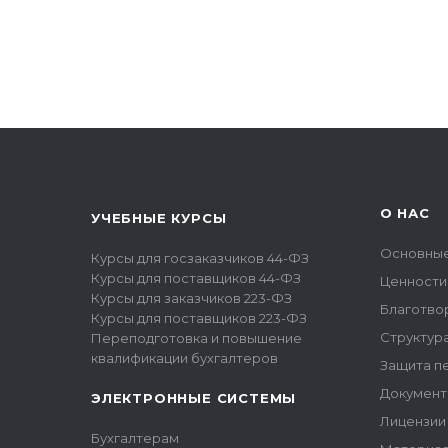
О НАС
УЧЕБНЫЕ КУРСЫ
Основные
Курсы для госзаказчиков 44-ФЗ
Курсы для поставщиков 44-ФЗ
Ценности
Курсы для заказчиков 223-ФЗ
Благотво
Курсы для поставщиков 223-ФЗ
Структур
Переподготовка и повышение
квалификации бухгалтеров
Защита п
Документ
ЭЛЕКТРОННЫЕ СИСТЕМЫ
Лицензии
Бухгалтерам