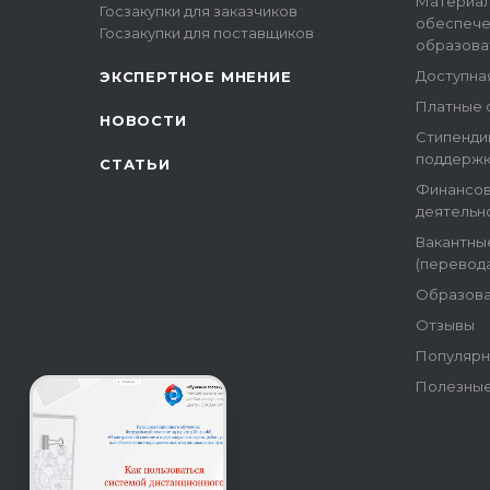
Материал
Госзакупки для заказчиков
обеспече
Госзакупки для поставщиков
образова
Доступна
ЭКСПЕРТНОЕ МНЕНИЕ
Платные 
НОВОСТИ
Стипенди
поддержк
СТАТЬИ
Финансов
деятельн
Вакантны
(перевода
Образова
Отзывы
Популярн
Полезные