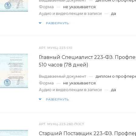
Форма
—
не указывается
Аудио и видеолекции в записи
—
да
РАЗВЕРНУТЬ
АРТ.
МУКЦ-223-510
Главный Специалист 223-ФЗ. Профпе
510 часов (78 дней)
Выдаваемый документ
—
диплом о профпер
Форма
—
не указывается
Аудио и видеолекции в записи
—
да
РАЗВЕРНУТЬ
АРТ.
МУКЦ-223-280-ПОСТ
Старший Поставщик 223-ФЗ. Профпе