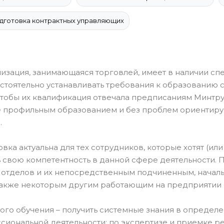
готовка контрактных управляющих
изация, занимающаяся торговлей, имеет в наличии с
стоятельно устанавливать требования к образованию с
 чтобы их квалификация отвечала предписаниям Минтру
профильным образованием и без проблем ориентирую
.
вка актуальна для тех сотрудников, которые хотят (ил
 свою компетентность в данной сфере деятельности. 
 отделов и их непосредственным подчиненным, началь
 также некоторым другим работающим на предприятии 
ого обучения – получить системные знания в определ
сиональной деятельности: по экспертизе и приемке ре