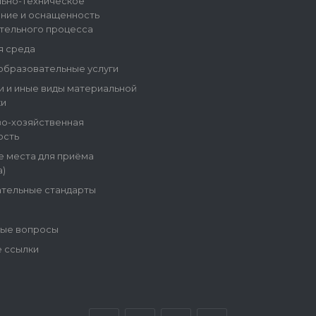
ьно-техническое
ние и оснащенность
тельного процесса
я среда
образовательные услуги
и и иные виды материальной
и
о-хозяйственная
ость
е места для приёма
)
тельные стандарты
ые вопросы
 ссылки