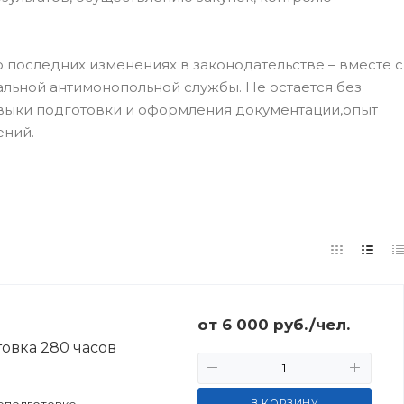
 последних изменениях в законодательстве – вместе с
льной антимонопольной службы. Не остается без
авыки подготовки и оформления документации,опыт
ений.
от
6 000
руб.
/чел.
овка 280 часов
еподготовке
В КОРЗИНУ