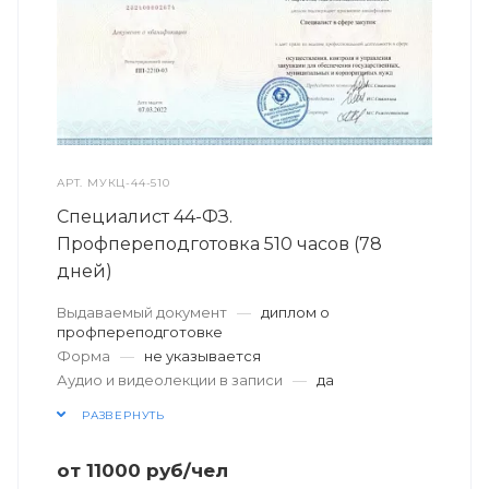
АРТ.
МУКЦ-44-510
Специалист 44-ФЗ.
Профпереподготовка 510 часов (78
дней)
Выдаваемый документ
—
диплом о
профпереподготовке
Форма
—
не указывается
Аудио и видеолекции в записи
—
да
РАЗВЕРНУТЬ
от
11000
руб
/чел